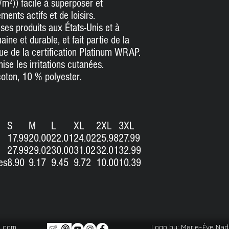
/m²)) facile à superposer et
ments actifs et de loisirs.
ses produits aux États-Unis et à
ine et durable, et fait partie de la
que de la certification Platinum WRAP.
ise les irritations cutanées.
coton, 10 % polyester.
S
M
L
XL
2XL
3XL
17.99
20.00
22.01
24.02
25.98
27.99
27.99
29.02
30.00
31.02
32.01
32.99
es
8.90
9.17
9.45
9.72
10.00
10.39
l.com
Logo by:
Marie-Ève Na