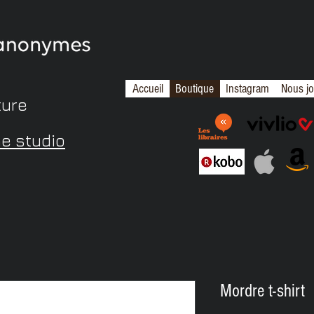
Accueil
Boutique
Instagram
Nous jo
ture
me studio
Mordre t-shirt