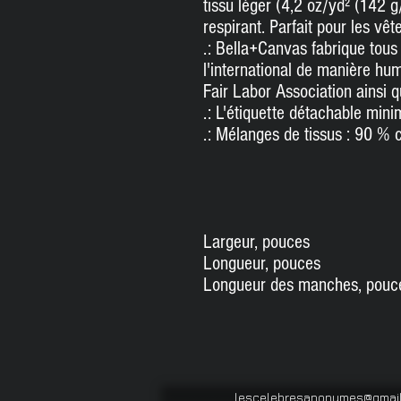
tissu léger (4,2 oz/yd² (142 g
respirant.
Parfait pour les vête
.: Bella+Canvas fabrique tous 
l'international de manière huma
Fair Labor Association ainsi 
.: L'étiquette détachable minim
.: Mélanges de tissus : 90 % 
Largeur, pouces
Longueur, pouces
Longueur des manches, pouc
lescelebresanonymes@gmai