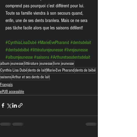
comprend pas pourquoi c’est différent pour lui. 
Toute sa famille viendra à son secours quand, 
enfin, une de ses dents branlera. Mais ce ne sera 
pas tâche facile alors que les saisons défilent!
#CynthiaLisaDubé
#MarieEvePharand
#dentsdelait
#dentsdebébé
#littératurejeunesse
#livrejeunesse
#albumjeunesse
#saisons
#Arthuretsesdentsdelait
album jeunesse
littérature jeunesse
livre jeunesse
Cynthia Lisa Dubé
dents de lait
Marie-Eve Pharand
dents de bébé
saisons
Arthur et ses dents de lait
Français
ePUB accessible