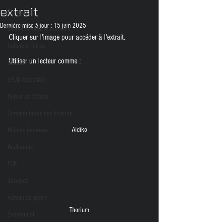
extrait
Français
Dernière mise à jour :
15 juin 2025
Micro-nouvelle et nouvelle
Cliquer sur l'image pour accéder à l'extrait. 
Salons et foires
Utiliser un lecteur comme :
Balado
ePUB accessible
Autour de Maude
Commentaires des lecteurs
Aldiko
Albums jeunesse
Audiobook
PDF
Services
Roman de genre
Thorium
Événement