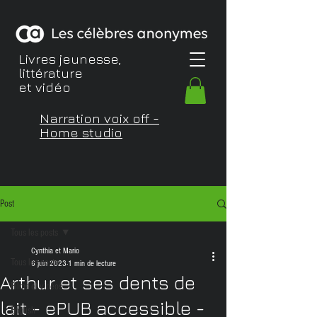
Livres jeunesse,
littérature
et vidéo
Narration voix off -
Home studio
Post
Tous les posts
Cynthia et Mario
Tous les posts
6 juin 2023
1 min de lecture
Arthur et ses dents de
Films et vidéos
lait - ePUB accessible -
English