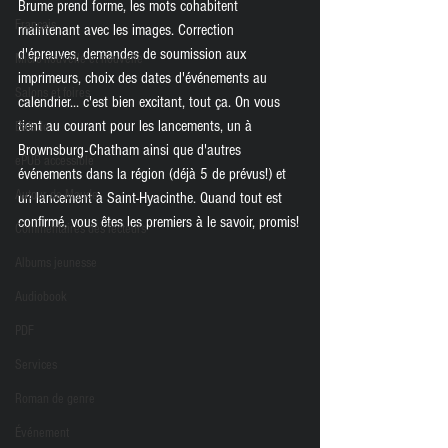
Brume prend forme, les mots cohabitent 
Français
maintenant avec les images. Correction 
d'épreuves, demandes de soumission aux 
Micro-nouvelle et nouvelle
imprimeurs, choix des dates d'événements au 
Salons et foires
calendrier... c'est bien excitant, tout ça. On vous 
tient au courant pour les lancements, un à 
Balado
Brownsburg-Chatham ainsi que d'autres 
ePUB accessible
événements dans la région (déjà 5 de prévus!) et 
Autour de Maude
un lancement à Saint-Hyacinthe. Quand tout est 
confirmé, vous êtes les premiers à le savoir, promis!
Commentaires des lecteurs
Albums jeunesse
Audiobook
PDF
Services
Roman de genre
Événement