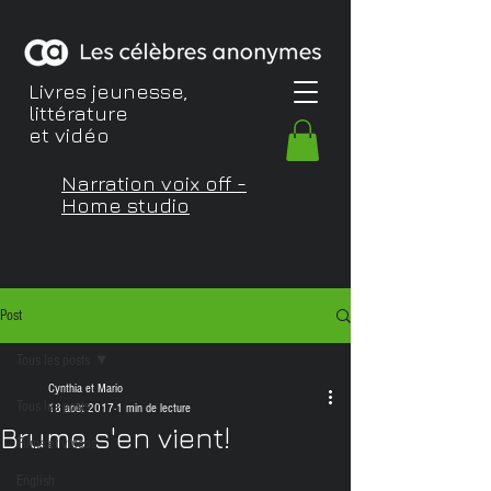
Livres jeunesse,
littérature
et vidéo
Narration voix off -
Home studio
Post
Tous les posts
Cynthia et Mario
Tous les posts
18 août 2017
1 min de lecture
Brume s'en vient!
Films et vidéos
English