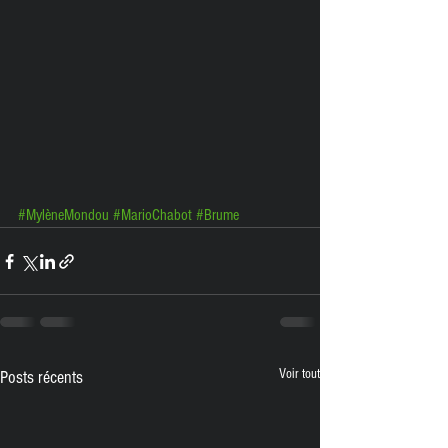
#MylèneMondou
#MarioChabot
#Brume
Voir tout
Posts récents