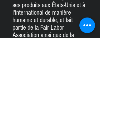
ses produits aux États-Unis et à
l'international de manière
humaine et durable, et fait
partie de la Fair Labor
Association ainsi que de la
certification Platinum WRAP.
.: L'étiquette détachable
minimise les irritations
cutanées.
.: Mélanges de tissus : 90 %
coton, 10 % polyester.
S
M
L
XL
2X
3X
L
L
Largeur,
17
20
22
24
25
27.
pouces
.9
.0
.0
.0
.9
99