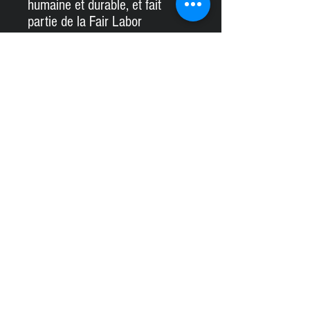
humaine et durable, et fait
partie de la Fair Labor
Association ainsi que de la
certification Platinum WRAP.
.: L'étiquette détachable
minimise les irritations
cutanées.
.: Mélanges de tissus : 90 %
coton, 10 % polyester.
S
M
L
XL
2X
3X
L
L
Largeur,
17
20
22
24
25
27.
pouces
.9
.0
.0
.0
.9
99
9
0
1
2
8
Longueur,
27
29
30
31
32
32
pouces
.9
.0
.0
.0
.0
.9
9
2
0
2
1
9
Longueur des
8.
9.
9.
9.
10
10