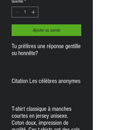
Quantité
*
Ajouter au panier
Tu préfères une réponse gentille
ou honnête?
Citation Les célèbres anonymes
T-shirt classique à manches
courtes en jersey unisexe.
C
oton doux, impression de
qualité.
Ces t-shirts ont des cols