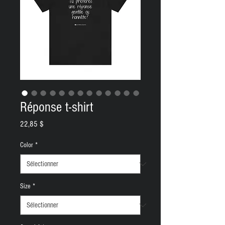
Réponse t-shirt
Prix
22,85 $
Color
*
Size
*