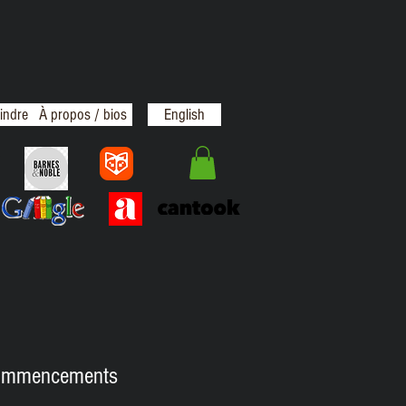
indre
À propos / bios
English
commencements