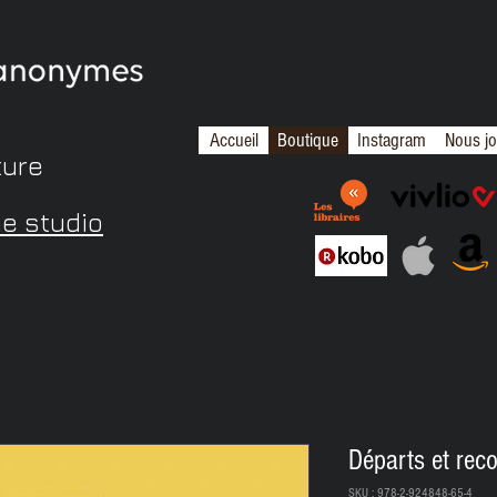
Accueil
Boutique
Instagram
Nous jo
ture
me studio
Départs et re
SKU : 978-2-924848-65-4