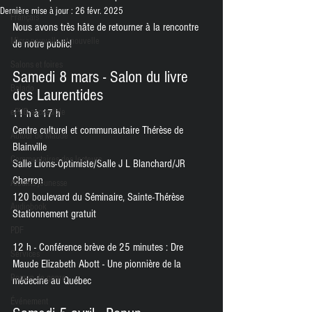
Dernière mise à jour :
26 févr. 2025
Français
Nous avons très hâte de retourner à la rencontre 
Micro-nouvelle et nouvelle
de notre public! 
Salons et foires
Samedi 8 mars - Salon du livre 
Balado
des Laurentides
ePUB accessible
11 h à 17 h
Centre culturel et communautaire Thérèse de 
Autour de Maude
Blainville
Commentaires des lecteurs
Salle Lions-Optimiste/Salle J L Blanchard/JR 
Charron
Albums jeunesse
120 boulevard du Séminaire, Sainte-Thérèse
Audiobook
Stationnement gratuit
PDF
12 h - Conférence brève de 25 minutes : Dre 
Services
Maude Elizabeth Abott - Une pionnière de la 
Roman de genre
médecine au Québec
Événement