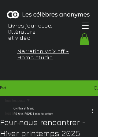
Livres jeunesse,
littérature
et vidéo
Narration voix off -
Home studio
Post
Tous les posts
Cynthia et Mario
Tous les posts
26 févr. 2025
1 min de lecture
Pour nous rencontrer -
Films et vidéos
Hiver printemps 2025
English