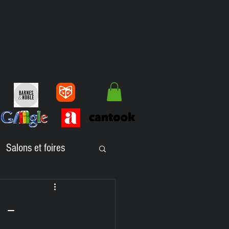
Salons et foires
lbums jeunesse
 -