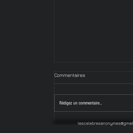
Commentaires
Rédigez un commentaire...
Départs et
lescelebresanonymes@gmai
recommencements -
Nouvelles littéraires