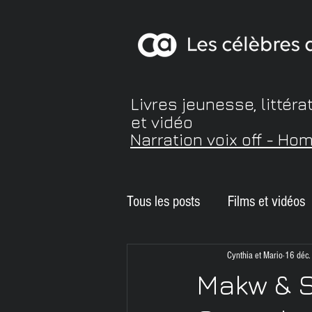
Livres jeunesse, littéra
et vidéo
Narration voix off - Ho
Tous les posts
Films et vidéos
Balado
ePUB accessible
Cynthia et Mario
16 déc
Makw & S