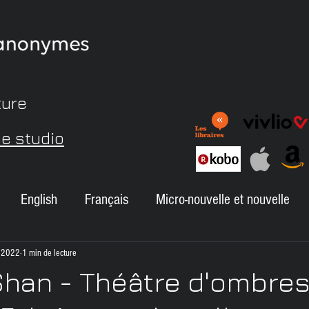
ture
me studio
English
Français
Micro-nouvelle et nouvelle
Autour de Maude
Commentaires des lecteurs
A
. 2022
1 min de lecture
han - Théâtre d'ombres