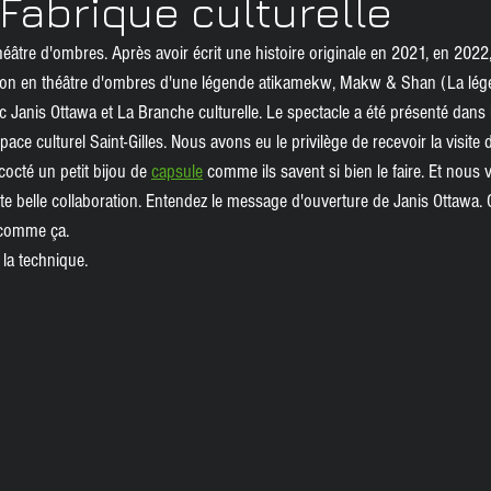
Fabrique culturelle
ices
Roman de genre
Événement
héâtre d'ombres. Après avoir écrit une histoire originale en 2021, en 2022
rsion en théâtre d'ombres d'une légende atikamekw, Makw & Shan (La lég
 Janis Ottawa et La Branche culturelle. Le spectacle a été présenté dans 
ace culturel Saint-Gilles. Nous avons eu le privilège de recevoir la visite 
cocté un petit bijou de 
capsule
 comme ils savent si bien le faire. Et nous 
te belle collaboration. Entendez le message d'ouverture de Janis Ottawa. 
 comme ça. 
la technique.