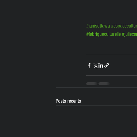
#janisottawa
#espaceculture
#fabriqueculturelle
#julieca
Posts récents