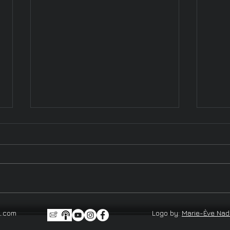
Dr. Maude - A Medical
Vach
l.com
Logo by:
Marie-Ève Na
Pioneer in Quebec, Canada
dome
frag