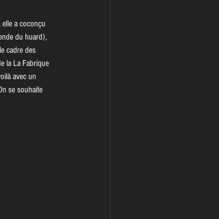
, elle a coconçu 
ende du huard), 
le cadre des 
de la La Fabrique 
voilà avec un 
On se souhaite 