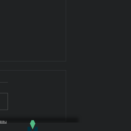
eries et autres animaux
deau
stiques / Atomes,
ments et parcelles,