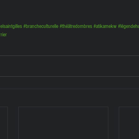
lsaintgilles
#brancheculturelle
#théâtredombres
#atikamekw
#légendeh
rrier