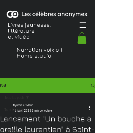
Livres jeunesse,
littérature
et vidéo
Narration voix off -
Home studio
Post
Tous les posts
Cynthia et Mario
Tous les posts
16 janv. 2025
2 min de lecture
Lancement "Un bouche à
Films et vidéos
oreille laurentien" à Saint-
English