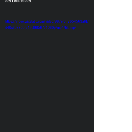
des Laurentides. 
https://video.wixstatic.com/video/987ef6_7654563a8f7
d40c8b990bf543c86f567/1080p/mp4/file.mp4