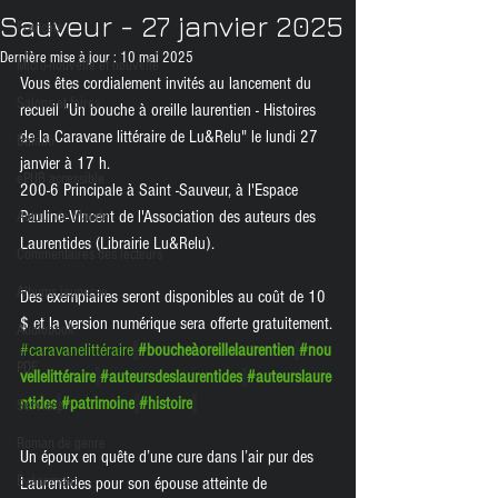
Sauveur - 27 janvier 2025
Français
Dernière mise à jour :
10 mai 2025
Micro-nouvelle et nouvelle
Vous êtes cordialement invités au lancement du 
Salons et foires
recueil "Un bouche à oreille laurentien - Histoires 
de la Caravane littéraire de Lu&Relu" le lundi 27 
Balado
janvier à 17 h. 
ePUB accessible
200-6 Principale à Saint -Sauveur, à l'Espace 
Pauline-Vincent de l'Association des auteurs des 
Autour de Maude
Laurentides (Librairie Lu&Relu).
Commentaires des lecteurs
Albums jeunesse
Des exemplaires seront disponibles au coût de 10 
$ et la version numérique sera offerte gratuitement.
Audiobook
#caravanelittéraire
#boucheàoreillelaurentien
#nou
PDF
vellelittéraire
#auteursdeslaurentides
#auteurslaure
ntides
#patrimoine
#histoire
Services
Roman de genre
Un époux en quête d’une cure dans l’air pur des 
Événement
Laurentides pour son épouse atteinte de 