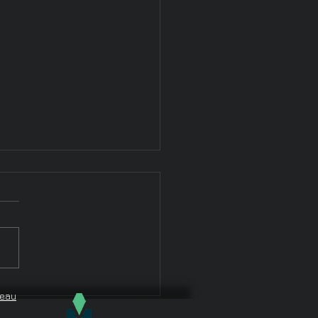
es, fragments et
deau
elles / Le futur est déjà