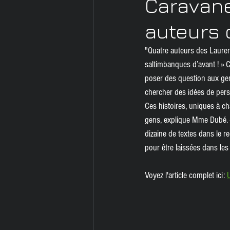
Caravane
Audiobook
PDF
Serv
auteurs 
"Quatre auteurs des Laurent
saltimbanques d’avant ! »
poser des question aux gens,
chercher des idées de perso
Ces histoires, uniques à cha
gens, explique Mme Dubé. «
dizaine de textes dans le r
pour être laissées dans le
Voyez l'article complet ici: 