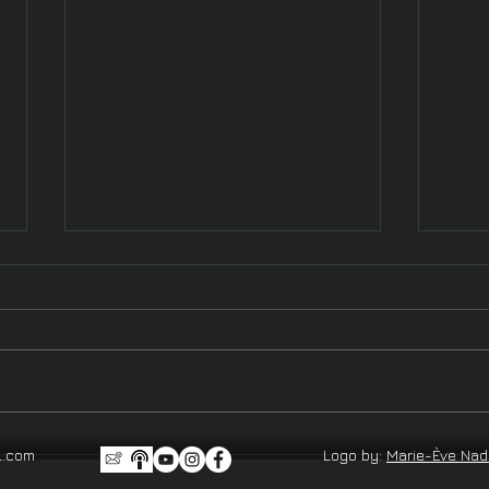
Vacheries et autres animaux
Atom
l.com
Logo by:
Marie-Ève Na
domestiques / Atomes,
parc