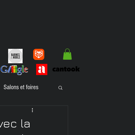
Salons et foires
lbums jeunesse
vec la