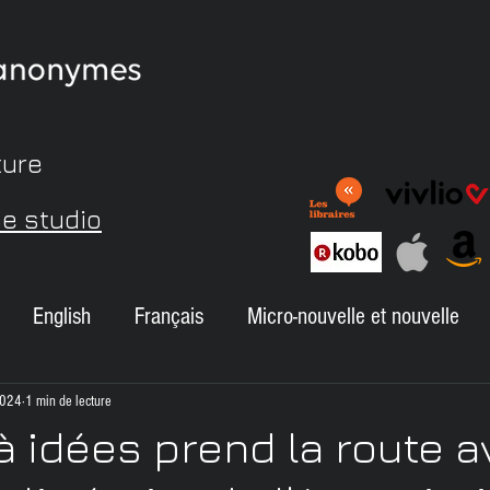
ture
me studio
English
Français
Micro-nouvelle et nouvelle
Autour de Maude
Commentaires des lecteurs
A
2024
1 min de lecture
à idées prend la route a