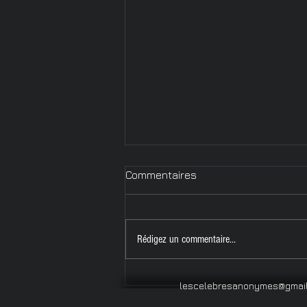
Commentaires
Rédigez un commentaire...
Départs et
lescelebresanonymes@gmai
recommencements -