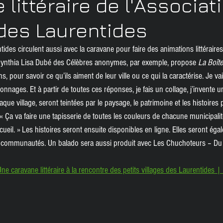
 littéraire de l'Associat
ices
Roman de genre
Événement
des Laurentides
ides circulent aussi avec la caravane pour faire des animations littéraires.
 Cynthia Lisa Dubé des Célèbres anonymes, par exemple, propose 
La Boîte
 pour savoir ce qu’ils aiment de leur ville ou ce qui la caractérise. Je vais
nnages. Et à partir de toutes ces réponses, je fais un collage, j’invente un
que village, seront teintées par le paysage, le patrimoine et les histoires
 Ça va faire une tapisserie de toutes les couleurs de chacune municipalit
ecueil. » Les histoires seront ensuite disponibles en ligne. Elles seront é
s communautés. Un balado sera aussi produit avec Les Chuchoteurs – Du l
Une caravane littéraire à la rencontre des petits villages des Laurentides 