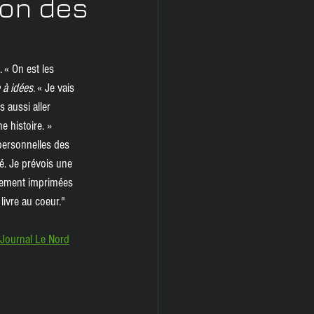
ion des
 « On est les 
 à idées
. « Je vais 
 aussi aller 
e histoire. »
 personnelles des 
é. Je prévois une 
galement imprimées 
ivre au coeur."
| Journal Le Nord