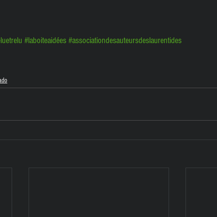
eluetrelu
#laboiteaidées
#associationdesauteursdeslaurentides
ado