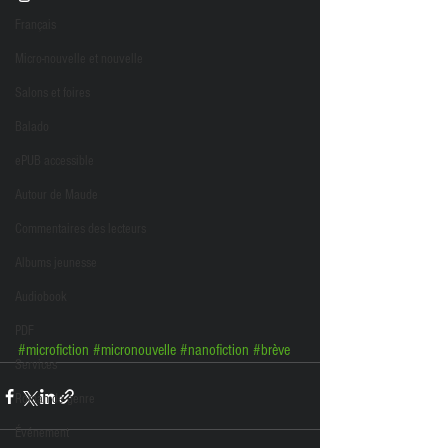
Français
Micro-nouvelle et nouvelle
Salons et foires
Balado
ePUB accessible
Autour de Maude
Commentaires des lecteurs
Albums jeunesse
Audiobook
PDF
#microfiction
#micronouvelle
#nanofiction
#brève
Services
Roman de genre
Événement