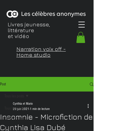
Livres jeunesse,
littérature
et vidéo
Narration voix off -
Home studio
Post
Tous les posts
Cynthia et Mario
Tous les posts
20 juin 2021
1 min de lecture
Insomnie - Microfiction de
Films et vidéos
Cynthia Lisa Dubé
English