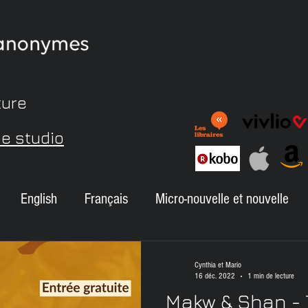
ture
me studio
English
Français
Micro-nouvelle et nouvelle
Autour de Maude
Commentaires des lecteurs
A
Cynthia et Mario
16 déc. 2022
1 min de lecture
Makw & Shan - 