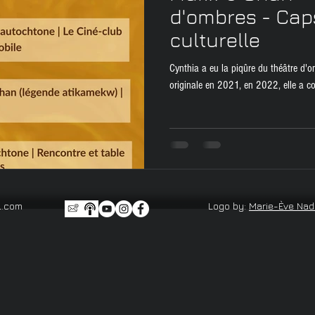
ices
Roman de genre
Événement
d'ombres - Cap
culturelle
Cynthia a eu la piqûre du théâtre d'om
originale en 2021, en 2022, elle a coc
l.com
Logo by:
Marie-Ève Na