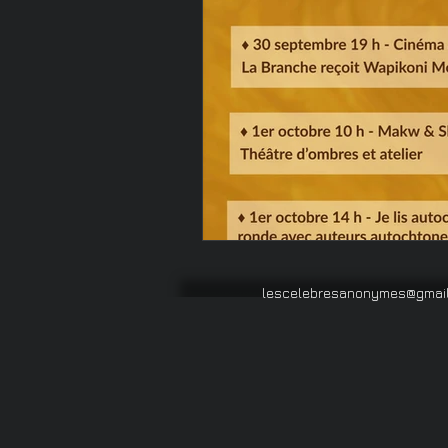
Audiobook
PDF
Serv
lescelebresanonymes@gmai