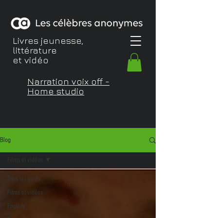
Livres jeunesse,
littérature
et vidéo
Narration voix off -
Home studio
Blog
Films et vidéos
Tous les posts
Films et vidéos
English