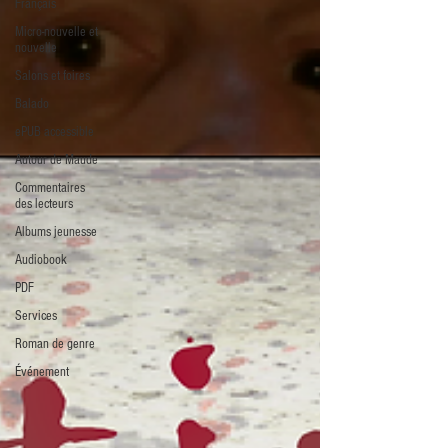
Français
Micro-nouvelle et
nouvelle
Salons et foires
Balado
ePUB accessible
Autour de Maude
Commentaires
des lecteurs
Albums jeunesse
Audiobook
PDF
Services
Roman de genre
Événement